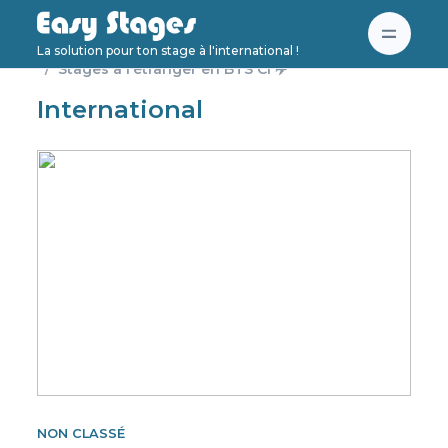
Accueil
Non classé
La solution pour ton stage à l'international !
Stages à l’étranger en BTS CI ✈️
International
NON CLASSÉ