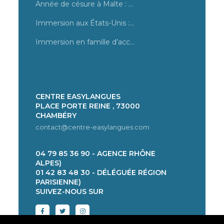
Année de césure à Malte : tout savoir sur des cours d’anglais
Immersion aux États-Unis : les destinations dans une famille d’accueil
Immersion en famille d’accueil à Los Angeles : un été unique
CENTRE EASYLANGUES
PLACE PORTE REINE , 73000
CHAMBÉRY
contact@centre-easylangues.com
04 79 85 36 90 - AGENCE RHÔNE
ALPES)
01 42 83 48 30 - DÉLÉGUÉE RÉGION
PARISIENNE)
SUIVEZ-NOUS SUR