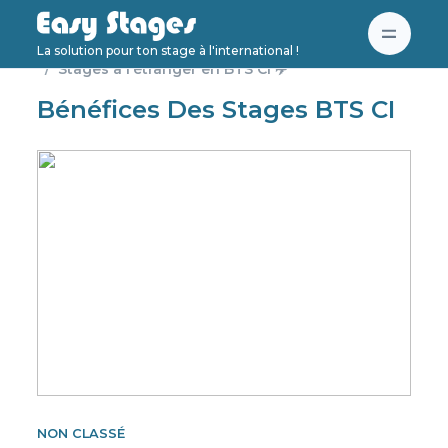
Accueil
Non classé
La solution pour ton stage à l'international !
Stages à l’étranger en BTS CI ✈️
Bénéfices Des Stages BTS CI
NON CLASSÉ