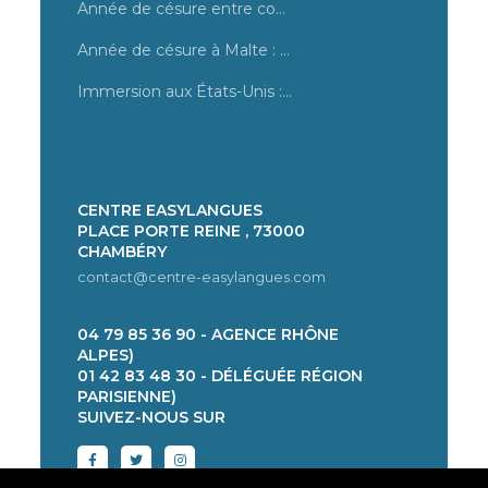
Année de césure entre cours et stage en magasin à Malte
Année de césure à Malte : tout savoir sur des cours d’anglais
Immersion aux États-Unis : les destinations dans une famille d’accueil
CENTRE EASYLANGUES
PLACE PORTE REINE , 73000
CHAMBÉRY
contact@centre-easylangues.com
04 79 85 36 90 - AGENCE RHÔNE
ALPES)
01 42 83 48 30 - DÉLÉGUÉE RÉGION
PARISIENNE)
SUIVEZ-NOUS SUR