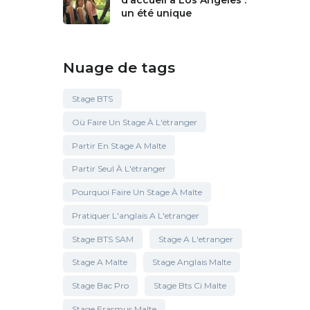
d’accueil à Los Angeles :
un été unique
Nuage de tags
Stage BTS
Où Faire Un Stage À L'étranger
Partir En Stage A Malte
Partir Seul À L'étranger
Pourquoi Faire Un Stage À Malte
Pratiquer L'anglais A L'etranger
Stage BTS SAM
Stage A L'etranger
Stage A Malte
Stage Anglais Malte
Stage Bac Pro
Stage Bts Ci Malte
Stage Erasmus Malte