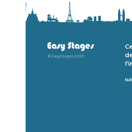
Ce
de
© EasyStages 2020
l’
NA