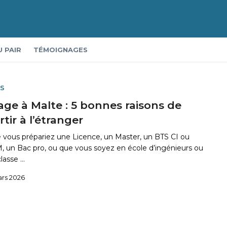
 de partir à l’étranger
U PAIR
TÉMOIGNAGES
BS
age à Malte : 5 bonnes raisons de
rtir à l’étranger
 vous prépariez une Licence, un Master, un BTS CI ou
, un Bac pro, ou que vous soyez en école d’ingénieurs ou
classe …
ars 2026