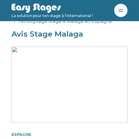
Accueil
Espagne
La solution pour ton stage à l'international !
Témoignage stage à Malaga en Espagne
Avis Stage Malaga
ESPAGNE