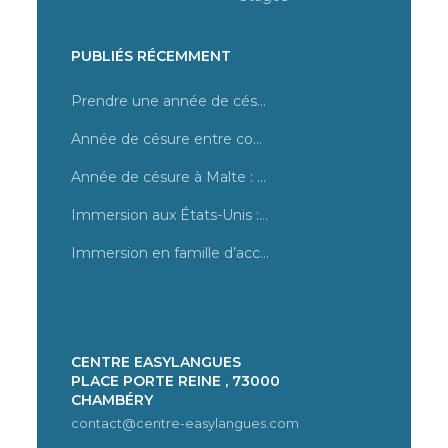
PUBLIÉS RÉCEMMENT
Prendre une année de césure, quel programme choisir ?
Année de césure entre cours et stage en magasin à Malte
Année de césure à Malte : tout savoir sur des cours d’anglais
Immersion aux États-Unis : les destinations dans une famille d’accueil
Immersion en famille d’accueil à Los Angeles : un été unique
CENTRE EASYLANGUES
PLACE PORTE REINE , 73000
CHAMBÉRY
contact@centre-easylangues.com