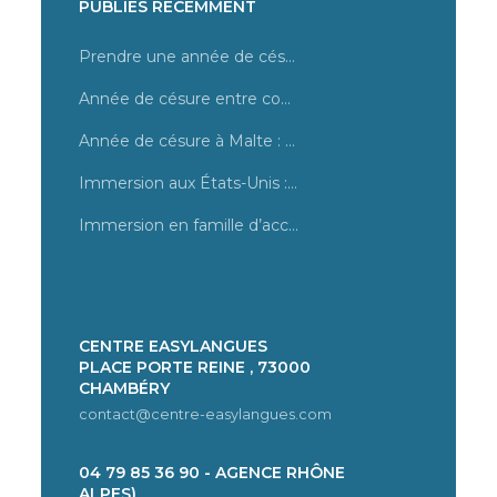
PUBLIÉS RÉCEMMENT
Prendre une année de césure, quel programme choisir ?
Année de césure entre cours et stage en magasin à Malte
Année de césure à Malte : tout savoir sur des cours d’anglais
Immersion aux États-Unis : les destinations dans une famille d’accueil
Immersion en famille d’accueil à Los Angeles : un été unique
CENTRE EASYLANGUES
PLACE PORTE REINE , 73000
CHAMBÉRY
contact@centre-easylangues.com
04 79 85 36 90 - AGENCE RHÔNE
ALPES)