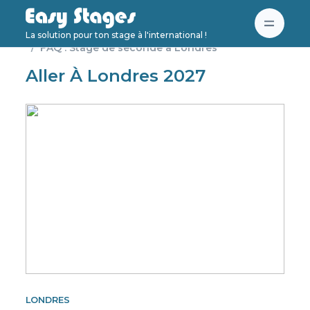
Accueil
Londres
La solution pour ton stage à l'international !
FAQ : Stage de seconde à Londres
Aller À Londres 2027
LONDRES