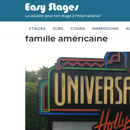
Accueil
Immersions
Séjour linguistique aux 
La solution pour ton stage à l'international !
Séjour linguistique aux
STAGES
JOBS
COURS
IMMERSIONS
A
famille américaine